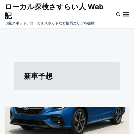
Skip
Search
ローカル探検さすらい人 Web
to
for:
記
content
Ｂ級スポット、ローカルスポットなど情弱エリアを探検
新車予想