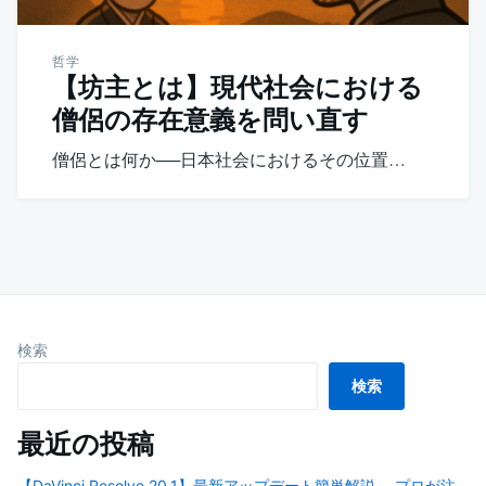
哲学
【坊主とは】現代社会における
僧侶の存在意義を問い直す
僧侶とは何か──日本社会におけるその位置…
検索
検索
最近の投稿
【DaVinci Resolve 20.1】最新アップデート簡単解説 ─ プロが注