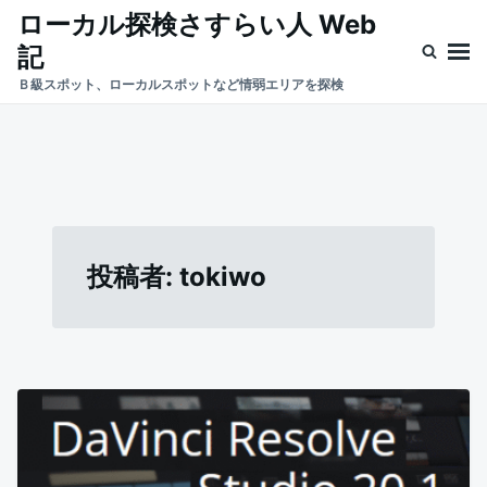
Skip
Search
ローカル探検さすらい人 Web
to
for:
記
content
Ｂ級スポット、ローカルスポットなど情弱エリアを探検
投稿者:
tokiwo