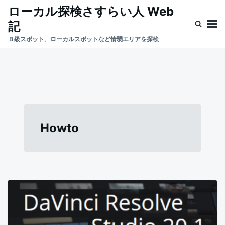
Skip
Search
ローカル探検さすらい人 Web
to
for:
記
content
Ｂ級スポット、ローカルスポットなど情弱エリアを探検
Howto